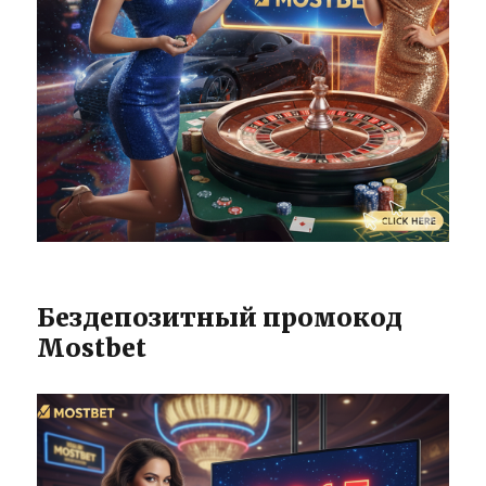
Бездепозитный промокод
Mostbet