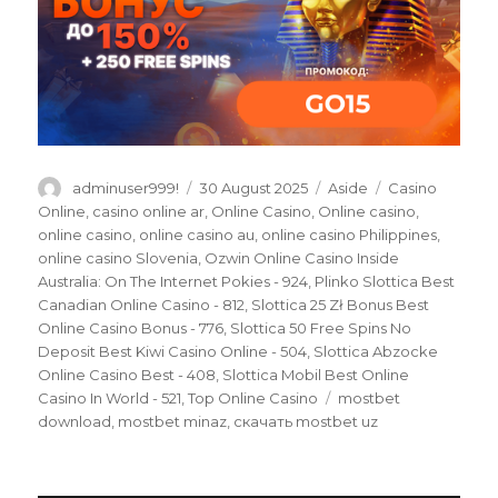
Author
adminuser999!
Posted
30 August 2025
Format
Aside
Categories
Casino
on
Online
,
casino online ar
,
Online Casino
,
Online casino
,
online casino
,
online casino au
,
online casino Philippines
,
online casino Slovenia
,
Ozwin Online Casino Inside
Australia: On The Internet Pokies - 924
,
Plinko Slottica Best
Canadian Online Casino - 812
,
Slottica 25 Zł Bonus Best
Online Casino Bonus - 776
,
Slottica 50 Free Spins No
Deposit Best Kiwi Casino Online - 504
,
Slottica Abzocke
Online Casino Best - 408
,
Slottica Mobil Best Online
Casino In World - 521
,
Top Online Casino
Tags
mostbet
download
,
mostbet minaz
,
скачать mostbet uz