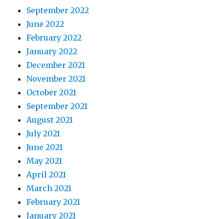
September 2022
June 2022
February 2022
January 2022
December 2021
November 2021
October 2021
September 2021
August 2021
July 2021
June 2021
May 2021
April 2021
March 2021
February 2021
January 2021