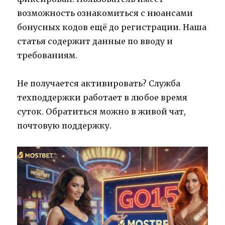
возможность ознакомиться с нюансами
бонусных кодов ещё до регистрации. Наша
статья содержит данные по вводу и
требованиям.
Не получается активировать? Служба
техподдержки работает в любое время
суток. Обратиться можно в живой чат,
почтовую поддержку.