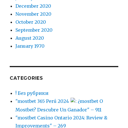
December 2020
November 2020
October 2020
September 2020
August 2020
January 1970
CATEGORIES
! Без рубрики
"mostbet 365 Perú 2024
: ¿mostbet O
Mostbet? Descubre Un Ganador" – 911
"mostbet Casino Ontario 2024: Review &
Improvements" – 269