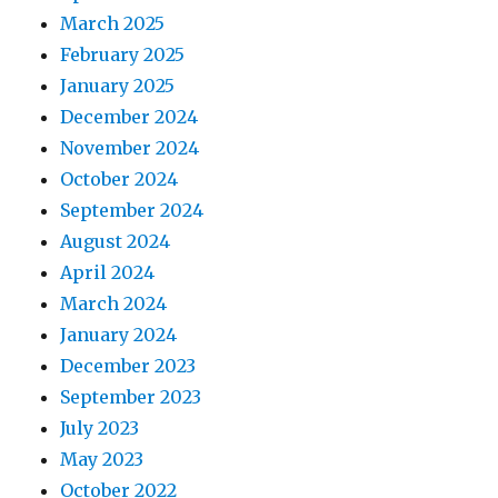
March 2025
February 2025
January 2025
December 2024
November 2024
October 2024
September 2024
August 2024
April 2024
March 2024
January 2024
December 2023
September 2023
July 2023
May 2023
October 2022