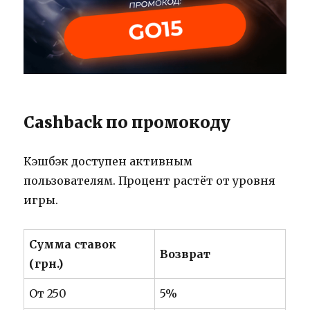
Cashback по промокоду
Кэшбэк доступен активным
пользователям. Процент растёт от уровня
игры.
Сумма ставок
Возврат
(грн.)
От 250
5%