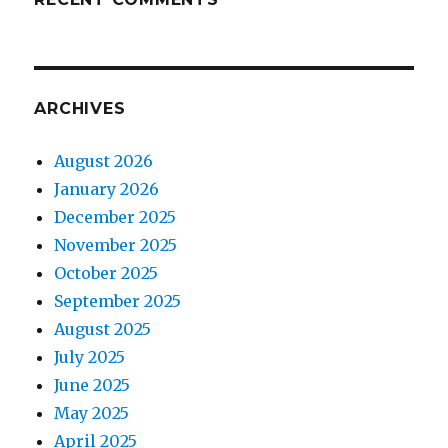
ARCHIVES
August 2026
January 2026
December 2025
November 2025
October 2025
September 2025
August 2025
July 2025
June 2025
May 2025
April 2025