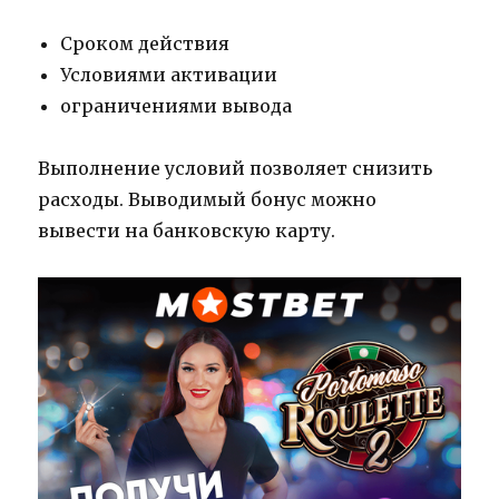
Сроком действия
Условиями активации
ограничениями вывода
Выполнение условий позволяет снизить
расходы. Выводимый бонус можно
вывести на банковскую карту.