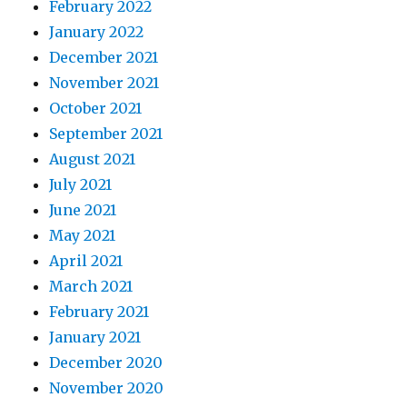
February 2022
January 2022
December 2021
November 2021
October 2021
September 2021
August 2021
July 2021
June 2021
May 2021
April 2021
March 2021
February 2021
January 2021
December 2020
November 2020