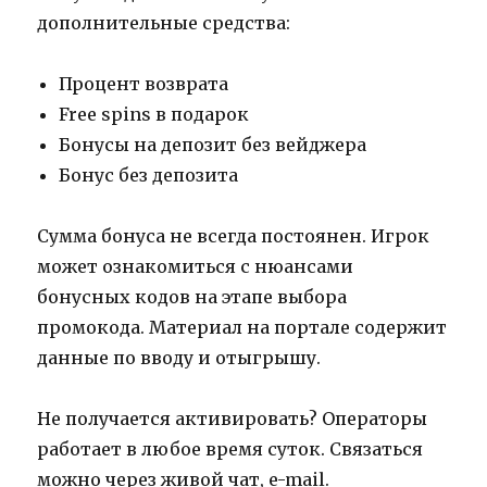
дополнительные средства:
Процент возврата
Free spins в подарок
Бонусы на депозит без вейджера
Бонус без депозита
Сумма бонуса не всегда постоянен. Игрок
может ознакомиться с нюансами
бонусных кодов на этапе выбора
промокода. Материал на портале содержит
данные по вводу и отыгрышу.
Не получается активировать? Операторы
работает в любое время суток. Связаться
можно через живой чат, e-mail.