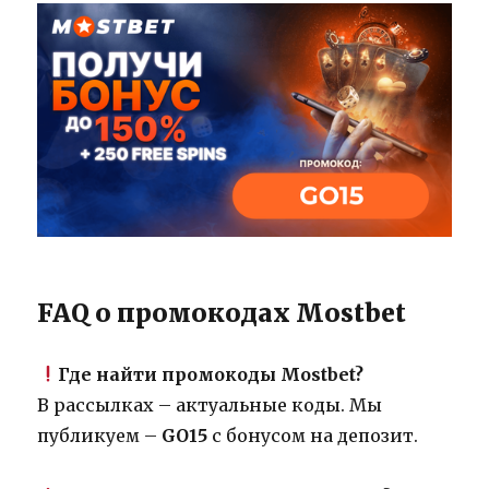
FAQ о промокодах Mostbet
Где найти промокоды Mostbet?
В рассылках – актуальные коды. Мы
публикуем –
GO15
с бонусом на депозит.