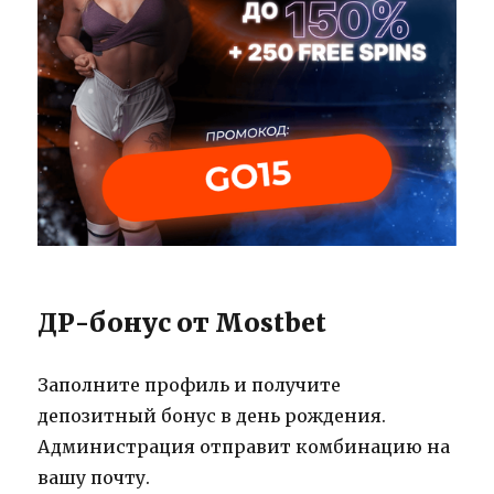
ДР-бонус от Mostbet
Заполните профиль и получите
депозитный бонус в день рождения.
Администрация отправит комбинацию на
вашу почту.