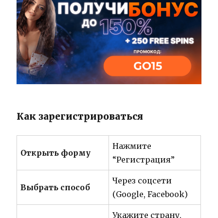
Как зарегистрироваться
Нажмите
Открыть форму
“Регистрация”
Через соцсети
Выбрать способ
(Google, Facebook)
Укажите страну,