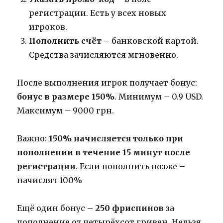
регистрации. Есть у всех новых
игроков.
Пополнить счёт
– банковской картой.
Средства зачисляются мгновенно.
После выполнения игрок получает бонус:
бонус в размере 150%
. Минимум – 0.9 USD.
Максимум – 9000 грн.
Важно:
150% начисляется только при
пополнении в течение 15 минут после
регистрации
. Если пополнить позже –
начислят 100%
Ещё один бонус –
250 фриспинов
за
пополнение от четырёхсот гривен. Нельзя