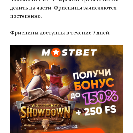
делить на части. Фриспины зачисляются
постепенно.
Фриспины доступны в течение 7 дней.