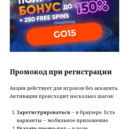
Промокод при регистрации
Акция действует для игроков без аккаунта.
Активация происходит несколько шагов:
Зарегистрироваться
– в браузере. Есть
варианты – мобильное приложение.
Указать промо-код
– в поле