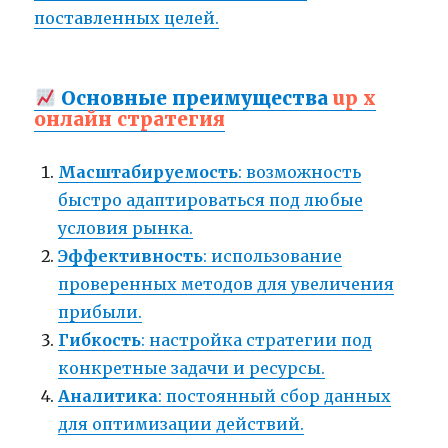
поставленных целей.
Основные преимущества
up x
онлайн стратегия
Масштабируемость
: возможность
быстро адаптироваться под любые
условия рынка.
Эффективность
: использование
проверенных методов для увеличения
прибыли.
Гибкость
: настройка стратегии под
конкретные задачи и ресурсы.
Аналитика
: постоянный сбор данных
для оптимизации действий.