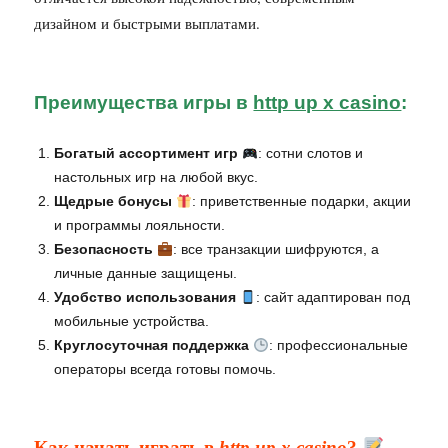
дизайном и быстрыми выплатами.
Преимущества игры в
http up x casino
:
Богатый ассортимент игр
: сотни слотов и
настольных игр на любой вкус.
Щедрые бонусы
: приветственные подарки, акции
и программы лояльности.
Безопасность
: все транзакции шифруются, а
личные данные защищены.
Удобство использования
: сайт адаптирован под
мобильные устройства.
Круглосуточная поддержка
: профессиональные
операторы всегда готовы помочь.