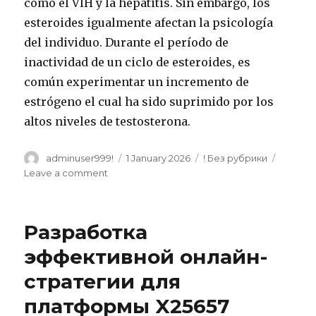
como el VIH y la hepatitis. Sin embargo, los
esteroides igualmente afectan la psicología
del individuo. Durante el período de
inactividad de un ciclo de esteroides, es
común experimentar un incremento de
estrógeno el cual ha sido suprimido por los
altos niveles de testosterona.
Author
adminuser999!
Posted
1 January 2026
Categories
! Без рубрики
on
Leave a comment
on
Estanozolol
en
anaboles.com
Разработка
15
эффективной онлайн-
стратегии для
платформы X25657