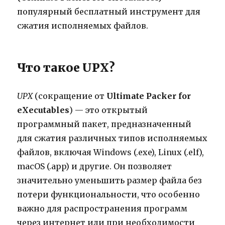
популярный бесплатный инструмент для
сжатия исполняемых файлов.
Что такое UPX?
UPX
(сокращение от
Ultimate Packer for
eXecutables
) — это открытый
программный пакет, предназначенный
для сжатия различных типов исполняемых
файлов, включая Windows (.exe), Linux (.elf),
macOS (.app) и другие. Он позволяет
значительно уменьшить размер файла без
потери функциональности, что особенно
важно для распространения программ
через интернет или при необходимости