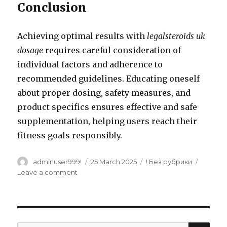
Conclusion
Achieving optimal results with
legalsteroids uk
dosage
requires careful consideration of
individual factors and adherence to
recommended guidelines. Educating oneself
about proper dosing, safety measures, and
product specifics ensures effective and safe
supplementation, helping users reach their
fitness goals responsibly.
Author
adminuser999!
Posted
25 March 2025
Categories
! Без рубрики
on
Leave a comment
on
Understanding
legalsteroids
uk
dosage
:
A
SE