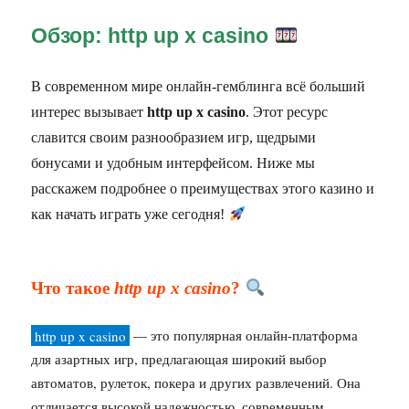
Обзор: http up x casino
В современном мире онлайн-гемблинга всё больший
интерес вызывает
http up x casino
. Этот ресурс
славится своим разнообразием игр, щедрыми
бонусами и удобным интерфейсом. Ниже мы
расскажем подробнее о преимуществах этого казино и
как начать играть уже сегодня!
Что такое
http up x casino
?
http up x casino
— это популярная онлайн-платформа
для азартных игр, предлагающая широкий выбор
автоматов, рулеток, покера и других развлечений. Она
отличается высокой надежностью, современным