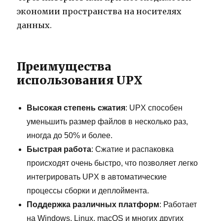
экономии пространства на носителях
данных.
Преимущества
использования UPX
Высокая степень сжатия
: UPX способен
уменьшить размер файлов в несколько раз,
иногда до 50% и более.
Быстрая работа
: Сжатие и распаковка
происходят очень быстро, что позволяет легко
интегрировать UPX в автоматические
процессы сборки и деплоймента.
Поддержка различных платформ
: Работает
на Windows, Linux, macOS и многих других