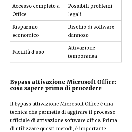
Accesso completo a
Possibili problemi
Office
legali
Risparmio
Rischio di software
economico
dannoso
Attivazione
Facilità d’uso
temporanea
Bypass attivazione Microsoft Office:
cosa sapere prima di procedere
Il bypass attivazione Microsoft Office è una
tecnica che permette di aggirare il processo
ufficiale di attivazione software office. Prima
di utilizzare questi metodi, è importante