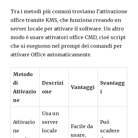
Tra i metodi più comuni troviamo l’attivazione
office tramite KMS, che funziona creando un
server locale per attivare il software. Un altro
modo è usare attivatori office CMD, cioè script
che si eseguono nel prompt dei comandi per
attivare Office automaticamente.
Metodo
di
Descrizi
Svantagg
Vantaggi
Attivazio
one
i
ne
Usa un
Attivazio
server
Può
Facile da
ne
locale
scadere
usare,