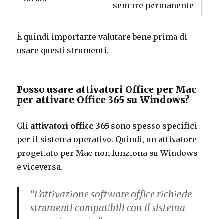
sempre permanente
È quindi importante valutare bene prima di
usare questi strumenti.
Posso usare attivatori Office per Mac
per attivare Office 365 su Windows?
Gli
attivatori office 365
sono spesso specifici
per il sistema operativo. Quindi, un attivatore
progettato per Mac non funziona su Windows
e viceversa.
“L’
attivazione software office
richiede
strumenti compatibili con il sistema