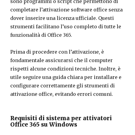
sono programmi o script che permettono di
completare l’attivazione software office senza
dover inserire una licenza ufficiale. Questi
strumenti facilitano l’uso completo di tutte le
funzionalità di Office 365.
Prima di procedere con l’attivazione, è
fondamentale assicurarsi che il computer
rispetti alcune condizioni tecniche. Inoltre, è
utile seguire una guida chiara per installare e
configurare correttamente gli strumenti di
attivazione office, evitando errori comuni.
Requisiti di sistema per attivatori
Office 365 su Windows