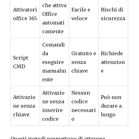
che attiva
Attivatori
Facile e
Rischi di
Office
office 365
veloce
sicurezza
automati
camente
Comandi
da
Gratuito e
Richiede
Script
eseguire
senza
attenzion
CMD
manualm
chiave
e
ente
Attivazio
Nessun
Attivazio
Può non
ne senza
codice
ne senza
durare a
inserire
necessari
chiave
lungo
codice
o
Questi metodi permettono di ottenere