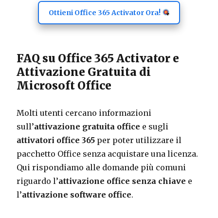
Ottieni Office 365 Activator Ora!
FAQ su Office 365 Activator e
Attivazione Gratuita di
Microsoft Office
Molti utenti cercano informazioni
sull’
attivazione gratuita office
e sugli
attivatori office 365
per poter utilizzare il
pacchetto Office senza acquistare una licenza.
Qui rispondiamo alle domande più comuni
riguardo l’
attivazione office senza chiave
e
l’
attivazione software office
.