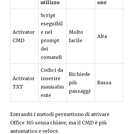
utilizzo
one
Script
eseguibil
Activator
e nel
Molto
Alta
CMD
prompt
facile
dei
comandi
Codici da
Richiede
Activator
inserire
più
Bassa
TXT
manualm
passaggi
ente
Entrambi i metodi permettono di attivare
Office 365 senza chiave, ma il CMD è più
automatico e veloce.