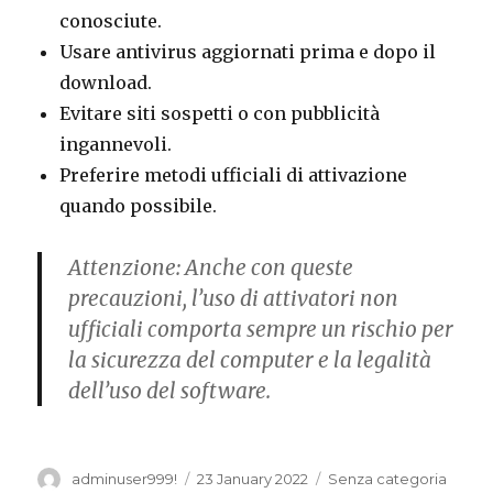
conosciute.
Usare antivirus aggiornati prima e dopo il
download.
Evitare siti sospetti o con pubblicità
ingannevoli.
Preferire metodi ufficiali di attivazione
quando possibile.
Attenzione:
Anche con queste
precauzioni, l’uso di attivatori non
ufficiali comporta sempre un rischio per
la sicurezza del computer e la legalità
dell’uso del software.
Author
adminuser999!
Posted
23 January 2022
Categories
Senza categoria