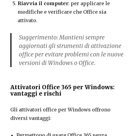
Riavvia il computer
: per applicare le
modifiche e verificare che Office sia
attivato.
Suggerimento:
Mantieni sempre
aggiornati gli strumenti di attivazione
office per evitare problemi con le nuove
versioni di Windows o Office.
Attivatori Office 365 per Windows:
vantaggi e rischi
Gli attivatori office per Windows offrono
diversi vantaggi:
Permettono di usare Office 365 senza