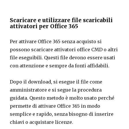
Scaricare e utilizzare file scaricabili
attivatori per Office 365
Per attivare Office 365 senza acquisto si
possono scaricare attivatori office CMD o altri
file eseguibili. Questi file devono essere usati
con attenzione e sempre da fonti affidabili.
Dopo il download, si esegue il file come
amministratore e si segue la procedura
guidata. Questo metodo è molto usato perché
permette di attivare Office 365 in modo
semplice e rapido, senza bisogno di inserire
chiavi o acquistare licenze.