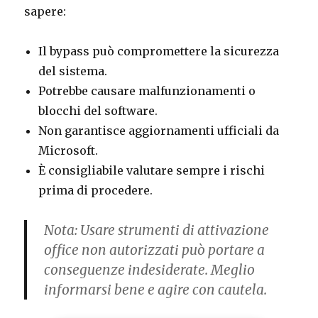
sapere:
Il bypass può compromettere la sicurezza
del sistema.
Potrebbe causare malfunzionamenti o
blocchi del software.
Non garantisce aggiornamenti ufficiali da
Microsoft.
È consigliabile valutare sempre i rischi
prima di procedere.
Nota:
Usare strumenti di attivazione
office non autorizzati può portare a
conseguenze indesiderate. Meglio
informarsi bene e agire con cautela.