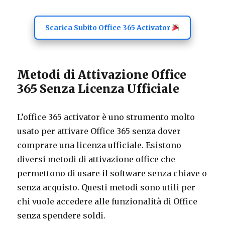
Scarica Subito Office 365 Activator
Metodi di Attivazione Office
365 Senza Licenza Ufficiale
L’office 365 activator è uno strumento molto
usato per attivare Office 365 senza dover
comprare una licenza ufficiale. Esistono
diversi metodi di attivazione office che
permettono di usare il software senza chiave o
senza acquisto. Questi metodi sono utili per
chi vuole accedere alle funzionalità di Office
senza spendere soldi.