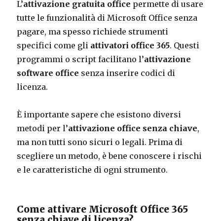
L’
attivazione gratuita office
permette di usare
tutte le funzionalità di Microsoft Office senza
pagare, ma spesso richiede strumenti
specifici come gli
attivatori office 365
. Questi
programmi o script facilitano l’
attivazione
software office
senza inserire codici di
licenza.
È importante sapere che esistono diversi
metodi per l’
attivazione office senza chiave
,
ma non tutti sono sicuri o legali. Prima di
scegliere un metodo, è bene conoscere i rischi
e le caratteristiche di ogni strumento.
Come attivare Microsoft Office 365
senza chiave di licenza?